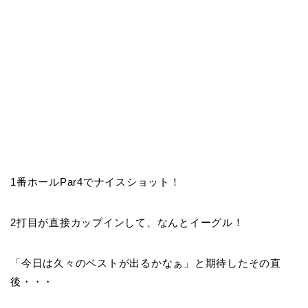
1番ホールPar4でナイスショット！
2打目が直接カップインして、なんと
イーグル
！
「
今日は久々のベストが出るかなぁ
」と期待したその直
後・・・