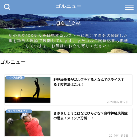
ゴルニュー
golnew
初心者や100切りを目指すゴルファーに向けて自分の経験した
事を独自の理論で展開しています。またゴルフ関連記事も掲載
しています。お気軽にお立ち寄りください！
ゴルニュー
ゴルフ経験論
野球経験者がゴルフをするとなんでスライスす
る？改善法はこれ！
2020年12月17日
女子プロゴルファー
ささきしょうこはなぜひらがな？自律神経失調症
の過去！スイング分析！！
2019年11月5日