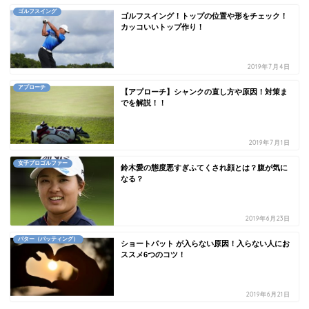
ゴルフスイング
ゴルフスイング！トップの位置や形をチェック！
カッコいいトップ作り！
2019年7月4日
アプローチ
【アプローチ】シャンクの直し方や原因！対策ま
でを解説！！
2019年7月1日
女子プロゴルファー
鈴木愛の態度悪すぎふてくされ顔とは？腹が気に
なる？
2019年6月23日
パター（パッティング）
ショートパット が入らない原因！入らない人にお
ススメ6つのコツ！
2019年6月21日