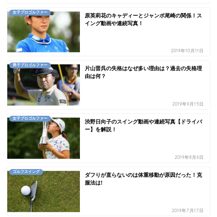
女子プロゴルファー
原英莉花のキャディーとジャンボ尾崎の関係！ス
イング動画や連続写真！
2019年10月11日
男子プロゴルファー
片山晋呉の失格はなぜ多い理由は？過去の失格理
由は何？
2019年9月15日
女子プロゴルファー
渋野日向子のスイング動画や連続写真【ドライバ
ー】を解説！
2019年8月6日
ゴルフスイング
ダフりが直らないのは体重移動が原因だった！克
服法は!
2019年7月17日