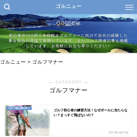
ゴルニュー
golnew
初心者や100切りを目指すゴルファーに向けて自分の経験した
事を独自の理論で展開しています。またゴルフ関連記事も掲載
しています。お気軽にお立ち寄りください！
ゴルニュー
>
ゴルフマナー
― CATEGORY ―
ゴルフマナー
ゴルフ初心者の方へ
ゴルフ初心者の練習方法！なぜボールに当たらな
い？まっすぐ飛ばないの？
2017年4月19日