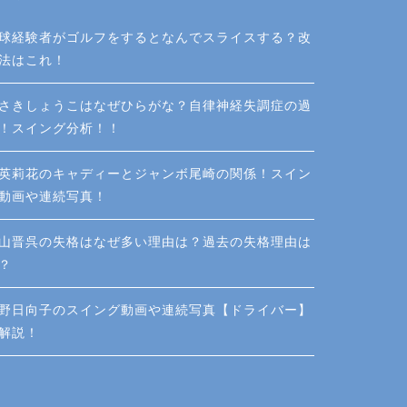
球経験者がゴルフをするとなんでスライスする？改
法はこれ！
さきしょうこはなぜひらがな？自律神経失調症の過
！スイング分析！！
英莉花のキャディーとジャンボ尾崎の関係！スイン
動画や連続写真！
山晋呉の失格はなぜ多い理由は？過去の失格理由は
？
野日向子のスイング動画や連続写真【ドライバー】
解説！