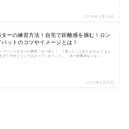
2019年6月16日
パターの練習方法！自宅で距離感を掴む！ロン
グパットのコツやイメージとは！
ングパットを打った瞬間「やべ強っ！」て思ったことありません？ また
すぎて半分くらいで止まってしまうこと。 「あー距離感ないな …
2019年6月8日