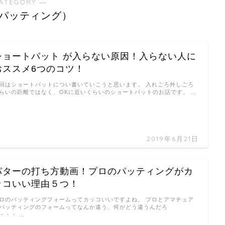
ATEGORY ―
パッティング）
ショートパット が入らない原因！入らない人に
おススメ6つのコツ！
回はショートパットについ書いていこうと思います。 入れごろ外しごろ
らいの距離ではなく、OKに近いくらいのショートパットのお話です。 …
2019年6月21日
パターの打ち方動画！プロのパッティングがカ
ッコいい理由５つ！
ロのパッティングフォームってカッコいいですよね。 プロとアマチュア
パッティングのフォームってなんか違う、何がどう違うんだろ
・・・ …