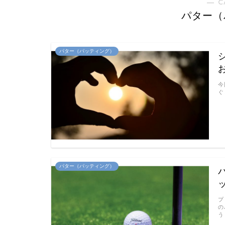
― C
パター（
パター（パッティング）
今
ぐ
パター（パッティング）
プ
の
う