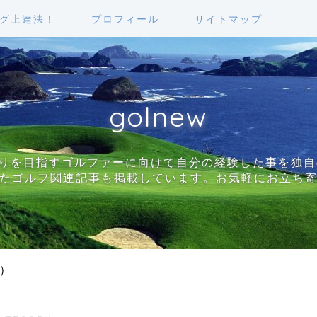
ング上達法！
プロフィール
サイトマップ
golnew
切りを目指すゴルファーに向けて自分の経験した事を独
たゴルフ関連記事も掲載しています。お気軽にお立ち
）