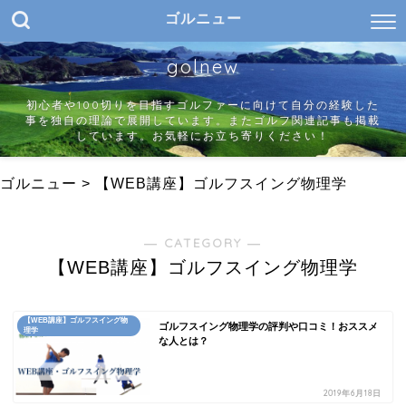
ゴルニュー
golnew
初心者や100切りを目指すゴルファーに向けて自分の経験した
事を独自の理論で展開しています。またゴルフ関連記事も掲載
しています。お気軽にお立ち寄りください！
ゴルニュー
>
【WEB講座】ゴルフスイング物理学
― CATEGORY ―
【WEB講座】ゴルフスイング物理学
【WEB講座】ゴルフスイング物
ゴルフスイング物理学の評判や口コミ！おススメ
理学
な人とは？
2019年6月18日